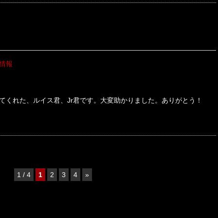
情報
てくれた、ルイス君、Jr君です。大変助かりました。ありがとう！
1 / 4
1
2
3
4
»