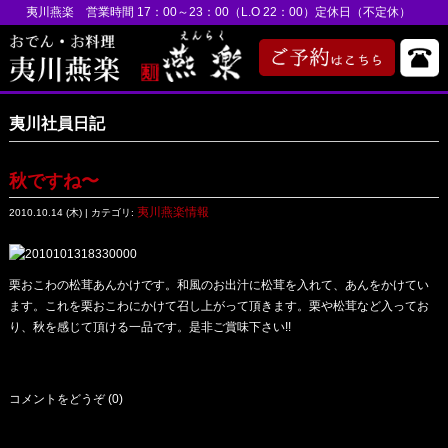
夷川燕楽 営業時間 17：00～23：00（L.O 22：00）定休日（不定休）
夷川社員日記
秋ですね〜
夷川燕楽情報
2010.10.14 (木) | カテゴリ:
栗おこわの松茸あんかけです。和風のお出汁に松茸を入れて、あんをかけてい
ます。これを栗おこわにかけて召し上がって頂きます。栗や松茸など入ってお
り、秋を感じて頂ける一品です。是非ご賞味下さい!!
コメントをどうぞ (0)