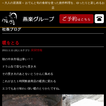
～大人の居酒屋～ おでんと旬の食材を使った創作料理を、ゆったりと楽しめるお
店
社長ブログ
暖をとる
厨厨情報
2011.1.11 (火) | カテゴリ:
朝の中央市場は寒い！！
ドラム缶で昔ながら焚き火
その焚き火のあとをいとうかんに集める
これがまた１時間麩倉商店の暖房に変わる
エコでもあり味わい深い暖のとりかたですね。