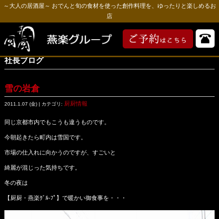
～大人の居酒屋～ おでんと旬の食材を使った創作料理を、ゆったりと楽しめるお
店
社長ブログ
雪の岩倉
厨厨情報
2011.1.07 (金) | カテゴリ:
同じ京都市内でもこうも違うものです。
今朝起きたら町内は雪国です。
市場の仕入れに向かうのですが、すごいと
綺麗が混じった気持ちです。
冬の夜は
【厨厨・燕楽ｸﾞﾙ-ﾌﾟ】で暖かい御食事を・・・