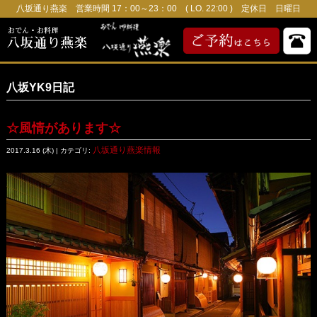
八坂通り燕楽 営業時間 17：00～23：00 ( LO. 22:00 ) 定休日 日曜日
八坂YK9日記
☆風情があります☆
八坂通り燕楽情報
2017.3.16 (木) | カテゴリ: