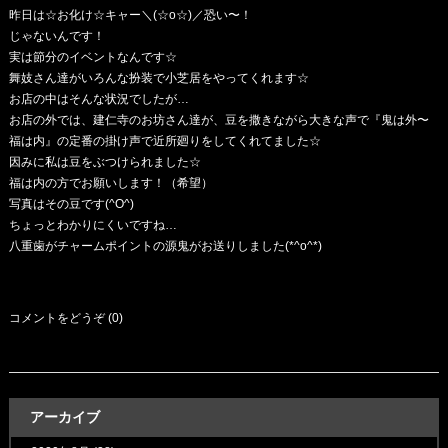
昨日は☆お化け☆キャー＼(☆o☆)／恐い〜！
じゃないんです！
実は節分のイベントなんです☆
舞妓さん達がいろんな扮装で小芝居をやってくれます☆
お店の中はそんな状況でしたが…
お店の外では、建仁寺のお坊さん達が、豆を撒きながら大きな声で『鬼は外〜
福は内』の定番の掛け声で近所廻りをしてくれてました☆
因みに私は豆をぶつけられました☆
福は内の方でお願いします！（希望）
写真はその豆です(^O^)
ちょっとわかりにくいですね…
八重歯がチャームポイントの源鬼がお送りしました(*^o^*)
コメントをどうぞ (0)
アーカイブ