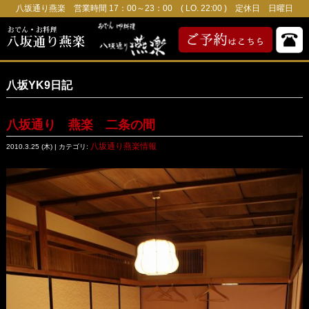
八坂通り燕楽 営業時間 17：00～23：00 ( LO. 22:00 ) 定休日 日曜日
八坂YK9日記
八坂通り 燕楽 二条の間
八坂通り燕楽情報
2010.3.25 (木) | カテゴリ: