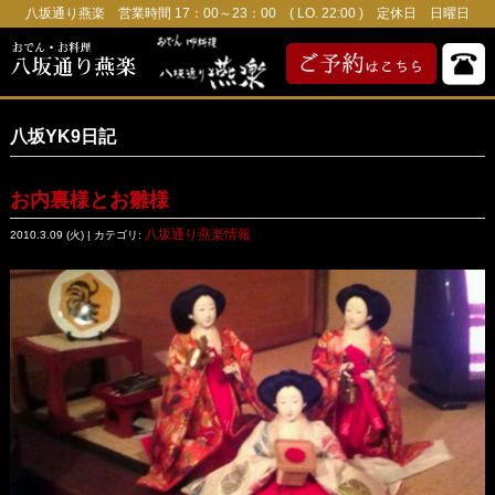
八坂通り燕楽 営業時間 17：00～23：00 ( LO. 22:00 ) 定休日 日曜日
八坂YK9日記
お内裏様とお雛様
八坂通り燕楽情報
2010.3.09 (火) | カテゴリ: