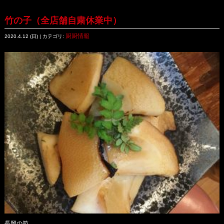
竹の子（全店舗自粛休業中）
厨厨情報
2020.4.12 (日) | カテゴリ:
長岡の筍