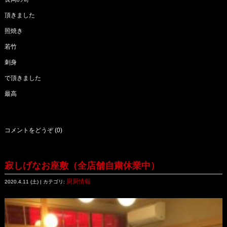
頂きました
照焼き
若竹
刺身
で頂きました
最高
コメントをどうぞ (0)
寂しげなお座敷（全店舗自粛休業中）
厨厨情報
2020.4.11 (土) | カテゴリ: