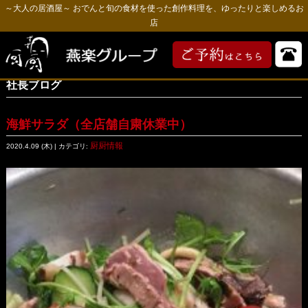
～大人の居酒屋～ おでんと旬の食材を使った創作料理を、ゆったりと楽しめるお
店
社長ブログ
海鮮サラダ（全店舗自粛休業中）
厨厨情報
2020.4.09 (木) | カテゴリ: