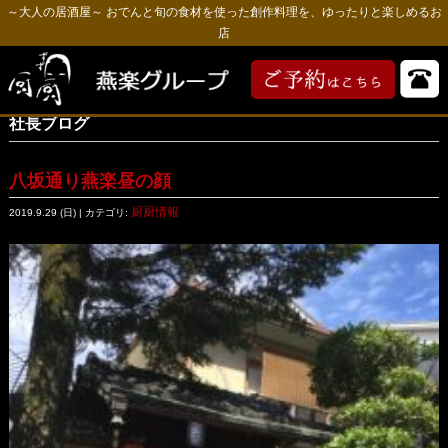
～大人の居酒屋～ おでんと旬の食材を使った創作料理を、ゆったりと楽しめるお
店
社長ブログ
八坂通り燕楽昼の顔
厨厨情報
2019.9.29 (日) | カテゴリ: