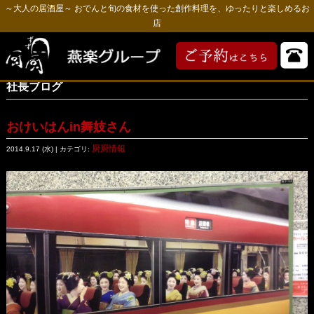
～大人の居酒屋～ おでんと旬の食材を使った創作料理を、ゆったりと楽しめるお
店
社長ブログ
おけいはんin舞妓さん
厨厨情報
2014.9.17 (水) | カテゴリ: