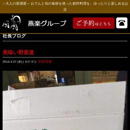
～大人の居酒屋～ おでんと旬の食材を使った創作料理を、ゆったりと楽しめるお
店
社長ブログ
美味い野菜達
厨厨情報
2014.3.27 (木) | カテゴリ: