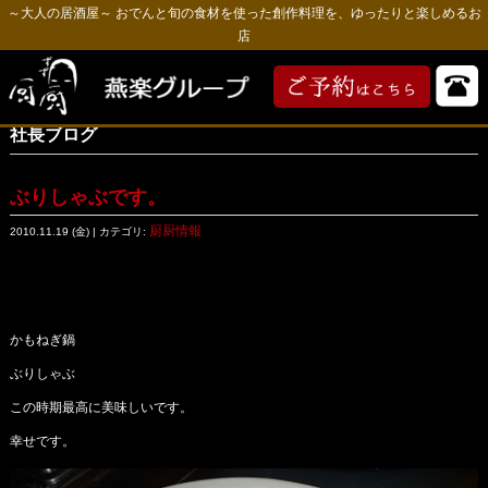
～大人の居酒屋～ おでんと旬の食材を使った創作料理を、ゆったりと楽しめるお
店
社長ブログ
ぶりしゃぶです。
厨厨情報
2010.11.19 (金) | カテゴリ:
かもねぎ鍋
ぶりしゃぶ
この時期最高に美味しいです。
幸せです。