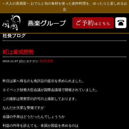
～大人の居酒屋～ おでんと旬の食材を使った創作料理を、ゆったりと楽しめるお
店
社長ブログ
町は厳戒態勢
厨厨情報
2010.11.07 (日) | カテゴリ:
昨日は家へ帰るのも免許証の提示を求められました。
エイペック財務大臣会議が国際会議場で開催されていました。
この撮影は警察官の許可の上撮影しております。
なんだか大変な警備ですが
会議の中身はどうだったんでしょううか
利益の均等を訴えても、各国が国益を求めるのは