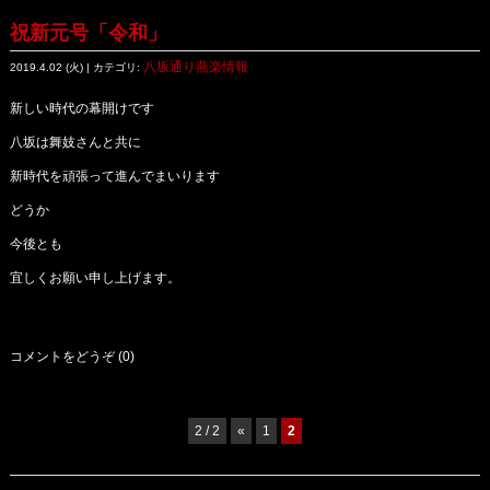
祝新元号「令和」
八坂通り燕楽情報
2019.4.02 (火) | カテゴリ:
新しい時代の幕開けです
八坂は舞妓さんと共に
新時代を頑張って進んでまいります
どうか
今後とも
宜しくお願い申し上げます。
コメントをどうぞ (0)
2 / 2
«
1
2