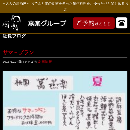
～大人の居酒屋～ おでんと旬の食材を使った創作料理を、ゆったりと楽しめるお
店
社長ブログ
サマ－プラン
厨厨情報
2018.6.10 (日) | カテゴリ: