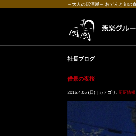
～大人の居酒屋～ おでんと旬の
社長ブログ
借景の夜桜
2015.4.05 (日) | カテゴリ:
厨厨情報