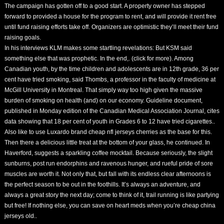
The campaign has gotten off to a good start. A property owner has stepped
forward to provided a house for the program to rent, and will provide it rent free
until fund raising efforts take off. Organizers are optimistic they’ll meet their fund
raising goals.
In his interviews KLM makes some startling revelations: But KSM said
something else that was prophetic. In the end,. (click for more). Among
Canadian youth, by the time children and adolescents are in 12th grade, 36 per
cent have tried smoking, said Thombs, a professor in the faculty of medicine at
McGill University in Montreal. That simply way too high given the massive
burden of smoking on health (and) on our economy. Guideline document,
published in Monday edition of the Canadian Medical Association Journal, cites
data showing that 18 per cent of youth in Grades 6 to 12 have tried cigarettes..
Also like to use Luxardo brand
cheap nfl jerseys
cherries as the base for this.
Then there a delicious little treat at the bottom of your glass, he continued. In
Haverford, suggests a sparkling coffee mocktail. Because seriously, the slight
sunburns, post run endorphins and ravenous hunger, and rueful pride of sore
muscles are worth it. Not only that, but fall with its endless clear afternoons is
the perfect season to be out in the foothills. It’s always an adventure, and
always a great story the next day; come to think of it, trail running is like partying
but free! If nothing else, you can save on heart meds when you’re
cheap china
jerseys
old..