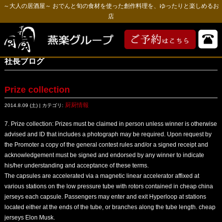
～大人の居酒屋～ おでんと旬の食材を使った創作料理を、ゆったりと楽しめるお
店
社長ブログ
Prize collection
厨厨情報
2014.8.09 (土) | カテゴリ:
7. Prize collection: Prizes must be claimed in person unless winner is otherwise
advised and ID that includes a photograph may be required. Upon request by
the Promoter a copy of the general contest rules and/or a signed receipt and
acknowledgement must be signed and endorsed by any winner to indicate
his/her understanding and acceptance of these terms.
The capsules are accelerated via a magnetic linear accelerator affixed at
various stations on the low pressure tube with rotors contained in
cheap china
jerseys
each capsule. Passengers may enter and exit Hyperloop at stations
located either at the ends of the tube, or branches along the tube length.
cheap
jerseys
Elon Musk.