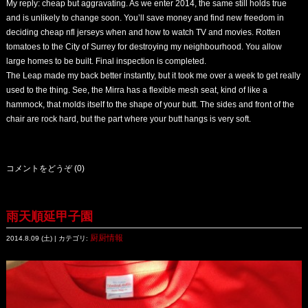
My reply: cheap but aggravating. As we enter 2014, the same still holds true
and is unlikely to change soon. You’ll save money and find new freedom in
deciding
cheap nfl jerseys
when and how to watch TV and movies. Rotten
tomatoes to the City of Surrey for destroying my neighbourhood. You allow
large homes to be built. Final inspection is completed.
The Leap made my back better instantly, but it took me over a week to get really
used to the thing. See, the Mirra has a flexible mesh seat, kind of like a
hammock, that molds itself to the shape of your butt. The sides and front of the
chair are rock hard, but the part where your butt hangs is very soft.
コメントをどうぞ (0)
雨天順延甲子園
厨厨情報
2014.8.09 (土) | カテゴリ: