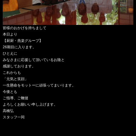
皆様のおかげを持ちまして
本日より
【厨厨・燕楽グループ】
26期目に入ります。
ひとえに
みなさまに応援して頂いているお陰と
感謝しております。
これからも
「元気と笑顔」
一生懸命をモットーに頑張ってまいります。
今後とも
ご指導、ご鞭撻
よろしくお願いい申し上げます。
高橋弘
スタッフ一同