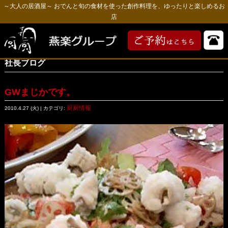
～大人の居酒屋～ おでんと旬の食材を使った創作料理を、ゆったりと楽しめるお
店
社長ブログ
GWまじかです。
厨厨情報
2010.4.27 (火) | カテゴリ: