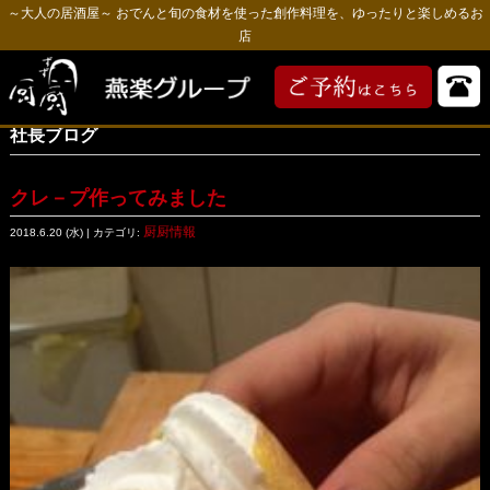
～大人の居酒屋～ おでんと旬の食材を使った創作料理を、ゆったりと楽しめるお
店
社長ブログ
クレ－プ作ってみました
厨厨情報
2018.6.20 (水) | カテゴリ: