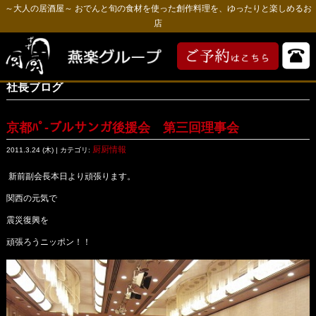
～大人の居酒屋～ おでんと旬の食材を使った創作料理を、ゆったりと楽しめるお
店
社長ブログ
京都ﾊﾟ-プルサンガ後援会 第三回理事会
厨厨情報
2011.3.24 (木) | カテゴリ:
新前副会長本日より頑張ります。
関西の元気で
震災復興を
頑張ろうニッポン！！