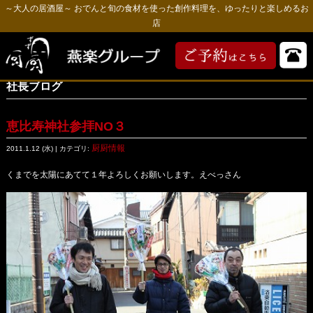
～大人の居酒屋～ おでんと旬の食材を使った創作料理を、ゆったりと楽しめるお
店
社長ブログ
恵比寿神社参拝NO３
厨厨情報
2011.1.12 (水) | カテゴリ:
くまでを太陽にあてて１年よろしくお願いします。えべっさん