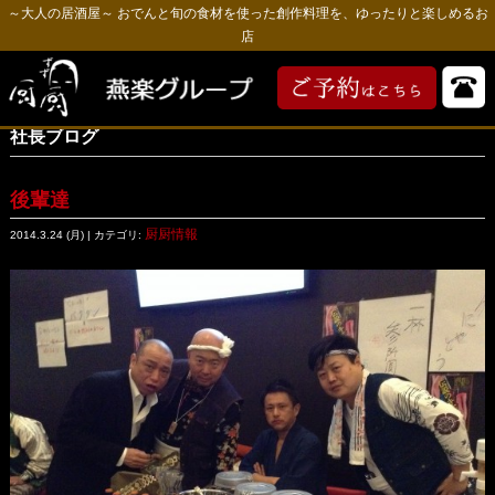
～大人の居酒屋～ おでんと旬の食材を使った創作料理を、ゆったりと楽しめるお
店
社長ブログ
後輩達
厨厨情報
2014.3.24 (月) | カテゴリ: