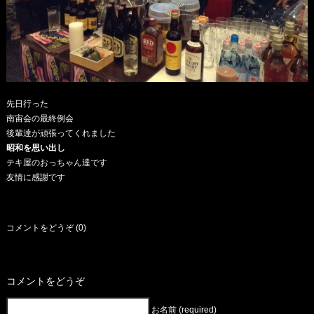
先日行った
南宙会の最終例会
後輩達が頑張ってくれました
昭和を思い出し
テキ屋のおっちゃん達です
友情に感謝です
コメントをどうぞ (0)
コメントをどうぞ
お名前 (required)