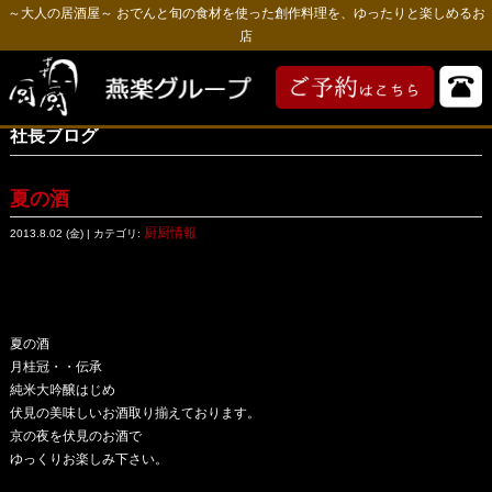
～大人の居酒屋～ おでんと旬の食材を使った創作料理を、ゆったりと楽しめるお
店
社長ブログ
夏の酒
厨厨情報
2013.8.02 (金) | カテゴリ:
夏の酒
月桂冠・・伝承
純米大吟醸はじめ
伏見の美味しいお酒取り揃えております。
京の夜を伏見のお酒で
ゆっくりお楽しみ下さい。