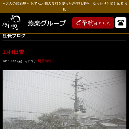
～大人の居酒屋～ おでんと旬の食材を使った創作料理を、ゆったりと楽しめるお
店
社長ブログ
1月4日雪
厨厨情報
2013.1.04 (金) | カテゴリ: