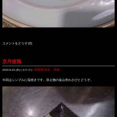
コメントをどうぞ (0)
京丹後鶏
祇園萬'燕楽 情報
2020.8.20 (木) | カテゴリ:
今回はシンプルに塩焼きです。添え物の金山寺わさびとどうぞ。